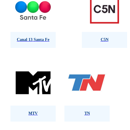
Canal 13 Santa Fe
C5N
MTV
TN