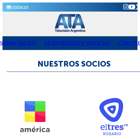
CONTACTO
STROS SOCIOS
ACTIVIDADES Y NOTICIAS
COMUNI
NUESTROS SOCIOS