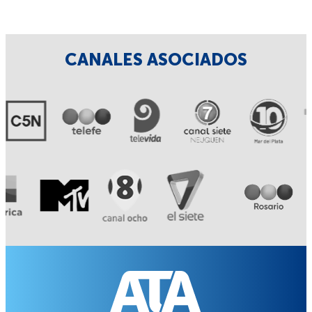
CANALES ASOCIADOS