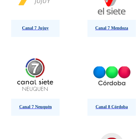
Canal 7 Jujuy
Canal 7 Mendoza
Canal 7 Neuquén
Canal 8 Córdoba