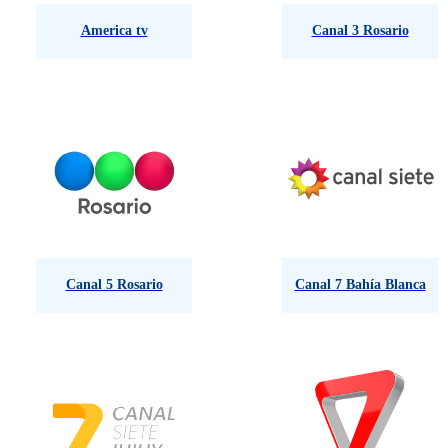
America tv
Canal 3 Rosario
Canal 5 Rosario
Canal 7 Bahía Blanca