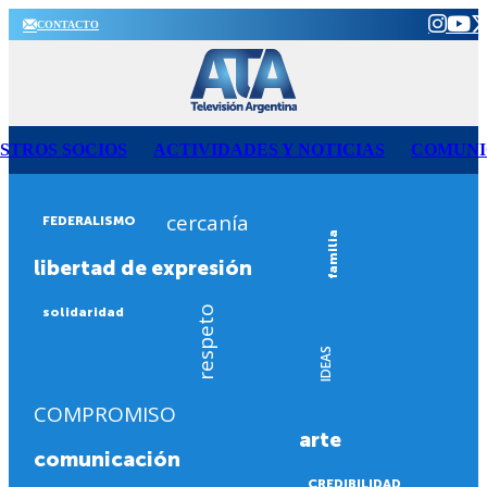
CONTACTO
STROS SOCIOS
ACTIVIDADES Y NOTICIAS
COMUNI
cercanía
FEDERALISMO
familia
libertad de expresión
respeto
solidaridad
IDEAS
COMPROMISO
arte
comunicación
CREDIBILIDAD