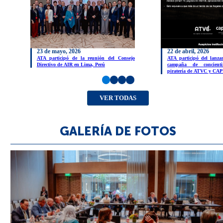
23 de mayo, 2026
22 de abril, 2026
ATA participó de la reunión del Consejo
ATA participó del lanza
Directivo de AIR en Lima, Perú
campaña de concienti
piratería de ATVC y CA
VER TODAS
GALERÍA DE FOTOS