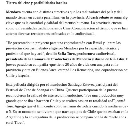
Tierra del cine y posibilidades locales
Mendoza
cuenta con distintos atractivos que los realizadores del país y del
mundo tienen en cuenta para filmar en la provincia. Al
cash rebate
se suma alg
clave que es la cantidad y calidad del recurso humano. La provincia cuenta
como universidades tradicionales de Cine, Comunicación al tiempo que se han
abierto diversas tecnicaturas enfocadas en lo audiovisual.
“He presentado un proyecto para una coproducción con Brasil y –entre las
provincias con cash rebate- eligieron Mendoza por la capacidad técnica y
profesional que hay acá”, detalló
Sofía Toro, productora audiovisual,
presidenta de la Cámara de Productores de Mendoza y dueña de Río Film
. 
jueves pasado su compañía -que tiene 20 años de vida con una pata en la
provincia y otra en Buenos Aires- estrenó Los Renacidos, una coproducción co
Chile y España.
Esta película dirigida por el mendocino Santiago Estevez participará del
Festival de Cine de Shangai en China. Quienes participaron de la puesta
reconocieron la calidad de este sector mendocino. “Fue una producción muy
grande que se iba a hacer en Chile y se realizó casi en tu totalidad acá”, contó
Toro. Agregó que el film contó con 8 semanas de rodaje cuando la media es de 
o 5. En su momento se tuvieron que traer equipos de Chile que no estaban en l
Argentina y la envergadura de la producción se compara con la de “Siete años
en el Tibet”.