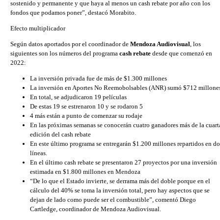
sostenido y permanente y que haya al menos un cash rebate por año con los
fondos que podamos poner”, destacó Morabito.
Efecto multiplicador
Según datos aportados por el coordinador de
Mendoza Audiovisual
, los
siguientes son los números del programa
cash rebate
desde que comenzó en
2022:
La inversión privada fue de más de $1.300 millones
La inversión en Aportes No Reemobolsables (ANR) sumó $712 millone
En total, se adjudicaron 19 películas
De estas 19 se estrenaron 10 y se rodaron 5
4 más están a punto de comenzar su rodaje
En las próximas semanas se conocerán cuatro ganadores más de la cuart
edición del cash rebate
En este último programa se entregarán $1.200 millones repartidos en do
líneas.
En el último cash rebate se presentaron 27 proyectos por una inversión
estimada en $1.800 millones en Mendoza
“De lo que el Estado invierte, se derrama más del doble porque en el
cálculo del 40% se toma la inversión total, pero hay aspectos que se
dejan de lado como puede ser el combustible”, comentó Diego
Cartledge, coordinador de Mendoza Audiovisual.