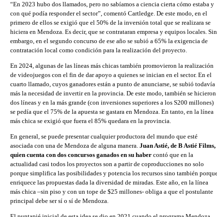
“En 2023 hubo dos llamados, pero no sabíamos a ciencia cierta cómo estaba y
con qué podía responder el sector”, comentó Cartledge. De este modo, en el
primero de ellos se exigió que el 50% de la inversión total que se realizara se
hiciera en Mendoza. Es decir, que se contrataran empresa y equipos locales. Sin
embargo, en el segundo concurso de ese año se subió a 65% la exigencia de
contratación local como condición para la realización del proyecto.
En 2024, algunas de las líneas más chicas también promovieron la realización
de videojuegos con el fin de dar apoyo a quienes se inician en el sector. En el
cuarto llamado, cuyos ganadores están a punto de anunciarse, se subió todavía
más la necesidad de invertir en la provincia. De este modo, también se hicieron
dos líneas y en la más grande (con inversiones superiores a los S200 millones)
se pedía que el 75% de la apuesta se gastara en Mendoza. En tanto, en la línea
más chica se exigió que fuera el 85% quedara en la provincia.
En general, se puede presentar cualquier productora del mundo que esté
asociada con una de Mendoza de alguna manera.
Juan Astié, de B Astié Films,
quien cuenta con dos concursos ganados en su haber
contó que en la
actualidad casi todos los proyectos son a partir de coproducciones no solo
porque simplifica las posibilidades y potencia los recursos sino también porqu
enriquece las propuestas dada la diversidad de miradas. Este año, en la línea
más chica –sin piso y con un tope de $25 millones- obliga a que el postulante
principal debe ser sí o sí de Mendoza.
El puntapié inicial de esta idea se dio en 2021 cuando el programa Mendoza