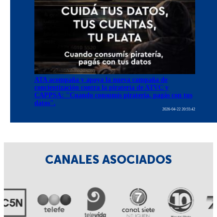
ATA acompaña y apoya la nueva campaña de
concientización contra la piratería de ATVC y
CAPPSA: "Cuando consumís piratería, pagás con tus
datos".
2026-04-22 20:55:42
CANALES ASOCIADOS