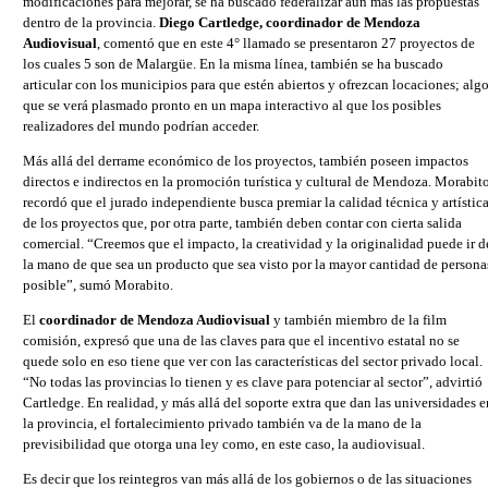
modificaciones para mejorar, se ha buscado federalizar aún más las propuestas
dentro de la provincia.
Diego Cartledge, coordinador de Mendoza
Audiovisual
, comentó que en este 4° llamado se presentaron 27 proyectos de
los cuales 5 son de Malargüe. En la misma línea, también se ha buscado
articular con los municipios para que estén abiertos y ofrezcan locaciones; alg
que se verá plasmado pronto en un mapa interactivo al que los posibles
realizadores del mundo podrían acceder.
Más allá del derrame económico de los proyectos, también poseen impactos
directos e indirectos en la promoción turística y cultural de Mendoza. Morabit
recordó que el jurado independiente busca premiar la calidad técnica y artístic
de los proyectos que, por otra parte, también deben contar con cierta salida
comercial. “Creemos que el impacto, la creatividad y la originalidad puede ir d
la mano de que sea un producto que sea visto por la mayor cantidad de persona
posible”, sumó Morabito.
El
coordinador de Mendoza Audiovisual
y también miembro de la film
comisión, expresó que una de las claves para que el incentivo estatal no se
quede solo en eso tiene que ver con las características del sector privado local.
“No todas las provincias lo tienen y es clave para potenciar al sector”, advirtió
Cartledge. En realidad, y más allá del soporte extra que dan las universidades e
la provincia, el fortalecimiento privado también va de la mano de la
previsibilidad que otorga una ley como, en este caso, la audiovisual.
Es decir que los reintegros van más allá de los gobiernos o de las situaciones