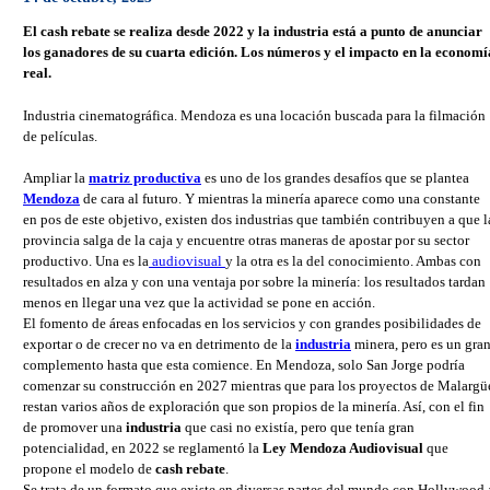
El cash rebate se realiza desde 2022 y la industria está a punto de anunciar
los ganadores de su cuarta edición. Los números y el impacto en la economí
real.
Industria cinematográfica. Mendoza es una locación buscada para la filmación
de películas.
Ampliar la
matriz productiva
es uno de los grandes desafíos que se plantea
Mendoza
de cara al futuro. Y mientras la minería aparece como una constante
en pos de este objetivo, existen dos industrias que también contribuyen a que l
provincia salga de la caja y encuentre otras maneras de apostar por su sector
productivo. Una es la
audiovisual
y la otra es la del conocimiento. Ambas con
resultados en alza y con una ventaja por sobre la minería: los resultados tardan
menos en llegar una vez que la actividad se pone en acción.
El fomento de áreas enfocadas en los servicios y con grandes posibilidades de
exportar o de crecer no va en detrimento de la
industria
minera, pero es un gra
complemento hasta que esta comience. En Mendoza, solo San Jorge podría
comenzar su construcción en 2027 mientras que para los proyectos de Malargü
restan varios años de exploración que son propios de la minería. Así, con el fin
de promover una
industria
que casi no existía, pero que tenía gran
potencialidad, en 2022 se reglamentó la
Ley Mendoza Audiovisual
que
propone el modelo de
cash rebate
.
Se trata de un formato que existe en diversas partes del mundo con Hollywood 