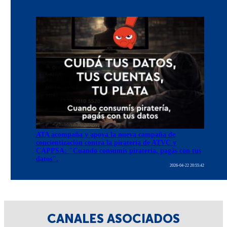
ATA acompaña y apoya la nueva campaña de
concientización contra la piratería de ATVC y
CAPPSA: "Cuando consumís piratería, pagás con tus
datos".
2026-04-22 20:55:42
CANALES ASOCIADOS