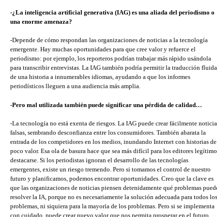
-¿La
inteligencia artificial generativa
(IAG) es una aliada del periodismo o
una enorme amenaza?
-Depende de cómo respondan las organizaciones de noticias a la tecnología
emergente. Hay muchas oportunidades para que cree valor y refuerce el
periodismo: por ejemplo, los reporteros podrían trabajar más rápido usándola
para transcribir entrevistas. La IAG también podría permitir la traducción fluida
de una historia a innumerables idiomas, ayudando a que los informes
periodísticos lleguen a una audiencia más amplia.
-Pero mal utilizada también puede significar una pérdida de calidad…
-La tecnología no está exenta de riesgos. La IAG puede crear fácilmente noticia
falsas, sembrando desconfianza entre los consumidores. También abarata la
entrada de los competidores en los medios, inundando Internet con historias de
poco valor. Esa ola de basura hace que sea más difícil para los editores legítimo
destacarse. Si los periodistas ignoran el desarrollo de las tecnologías
emergentes, existe un riesgo tremendo. Pero si tomamos el control de nuestro
futuro y planificamos, podemos encontrar oportunidades. Creo que la clave es
que las organizaciones de noticias piensen detenidamente qué problemas pued
resolver la IA, porque no es necesariamente la solución adecuada para todos lo
problemas, ni siquiera para la mayoría de los problemas. Pero si se implementa
con cuidado, puede crear nuevo valor que nos permita prosperar en el futuro.