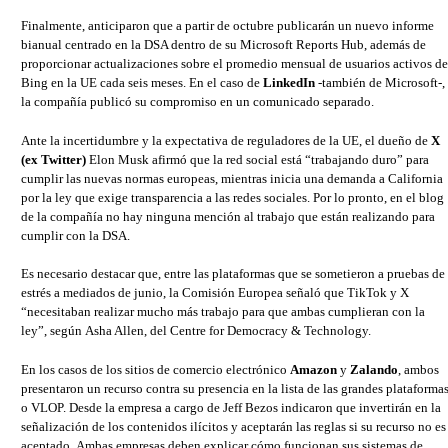
Finalmente, anticiparon que a partir de octubre publicarán un nuevo informe
bianual centrado en la DSA dentro de su Microsoft Reports Hub, además de
proporcionar actualizaciones sobre el promedio mensual de usuarios activos de
Bing en la UE cada seis meses. En el caso de
LinkedIn
-también de Microsoft-,
la compañía publicó su compromiso en un comunicado separado.
Ante la incertidumbre y la expectativa de reguladores de la UE, el dueño de
X
(ex Twitter)
Elon Musk afirmó que la red social está “trabajando duro” para
cumplir las nuevas normas europeas, mientras inicia una demanda a California
por la ley que exige transparencia a las redes sociales. Por lo pronto, en el blog
de la compañía no hay ninguna mención al trabajo que están realizando para
cumplir con la DSA.
Es necesario destacar que, entre las plataformas que se sometieron a pruebas de
estrés a mediados de junio, la Comisión Europea señaló que TikTok y X
“necesitaban realizar mucho más trabajo para que ambas cumplieran con la
ley”, según Asha Allen, del Centre for Democracy & Technology.
En los casos de los sitios de comercio electrónico
Amazon
y
Zalando
, ambos
presentaron un recurso contra su presencia en la lista de las grandes plataforma
o VLOP. Desde la empresa a cargo de Jeff Bezos indicaron que invertirán en la
señalización de los contenidos ilícitos y aceptarán las reglas si su recurso no es
aceptado. Ambas empresas deben explicar cómo funcionan sus sistemas de