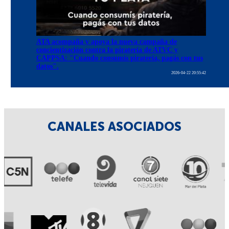
ATA acompaña y apoya la nueva campaña de
concientización contra la piratería de ATVC y
CAPPSA: "Cuando consumís piratería, pagás con tus
datos".
2026-04-22 20:55:42
CANALES ASOCIADOS