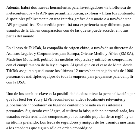
Además, habrá dos nuevas herramientas para investigadores -la biblioteca de
metacontenidos y la API- que permitirán buscar, explorar y filtrar los contenido
disponibles públicamente en una interfaz gráfica de usuario o a través de una
API programática. Esta medida permitirá una experiencia muy diferente para
usuarios de la UE, en comparación con de las que se puede acceder en otras
partes del mundo.
En el caso de
TikTok
, la compañía de origen chino, a través de su directora de
Asuntos Legales y Corporativos para Europa, Oriente Medio y África (EMEA),
Madeline Moncrieff, publicó las medidas adoptadas y ratificó su compromiso
con el cumplimiento de la ley europea. Al igual que en el caso de Meta, desde
TikTok aseguran que durante los últimos 12 meses han trabajado más de 1000
personas de múltiples equipos de toda la empresa para prepararse para cumplir
con la DSA.
Uno de los cambios clave es la posibilidad de desactivar la personalización par
que los feed For You y LIVE recomienden videos localmente relevantes y
globalmente “populares” en lugar de contenido basado en sus intereses
personales. Siguiendo esta lógica, al utilizar la búsqueda no personalizada, los
usuarios verán resultados compuestos por contenido popular de su región y en
su idioma preferido. Los feeds de seguidores y amigos de los usuarios mostrará
a los creadores que siguen sólo en orden cronológico.