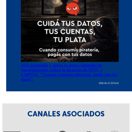
ATA acompaña y apoya la nueva campaña de
concientización contra la piratería de ATVC y
CAPPSA: "Cuando consumís piratería, pagás con tus
datos".
2026-04-22 20:55:42
CANALES ASOCIADOS