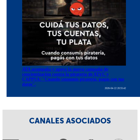
ATA acompaña y apoya la nueva campaña de
concientización contra la piratería de ATVC y
CAPPSA: "Cuando consumís piratería, pagás con tus
datos".
2026-04-22 20:55:42
CANALES ASOCIADOS