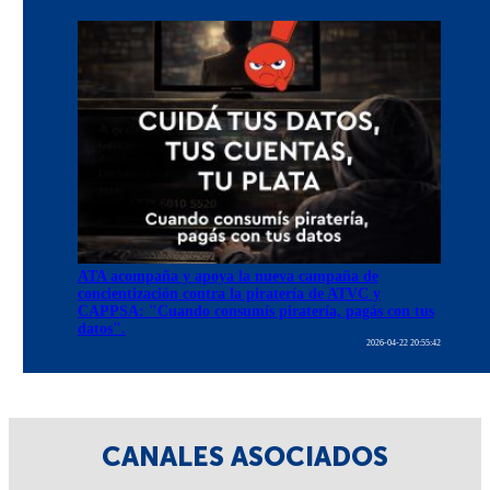
ATA acompaña y apoya la nueva campaña de
concientización contra la piratería de ATVC y
CAPPSA: "Cuando consumís piratería, pagás con tus
datos".
2026-04-22 20:55:42
CANALES ASOCIADOS