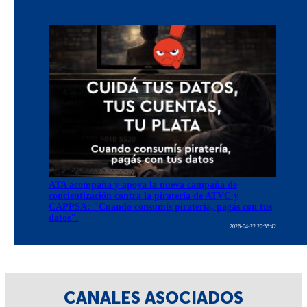
ATA acompaña y apoya la nueva campaña de
concientización contra la piratería de ATVC y
CAPPSA: "Cuando consumís piratería, pagás con tus
datos".
2026-04-22 20:55:42
CANALES ASOCIADOS