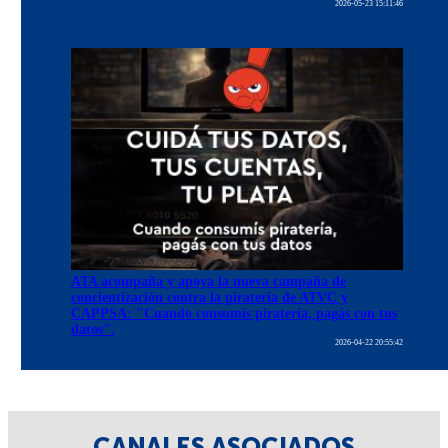
2026-05-23 15:11:46
ATA acompaña y apoya la nueva campaña de
concientización contra la piratería de ATVC y
CAPPSA: "Cuando consumís piratería, pagás con tus
datos".
2026-04-22 20:55:42
CANALES ASOCIADOS