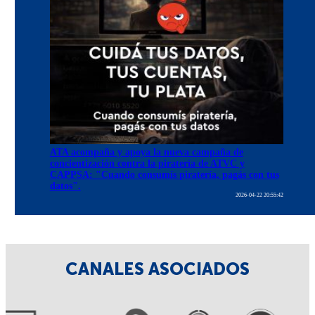
ATA acompaña y apoya la nueva campaña de
concientización contra la piratería de ATVC y
CAPPSA: "Cuando consumís piratería, pagás con tus
datos".
2026-04-22 20:55:42
CANALES ASOCIADOS