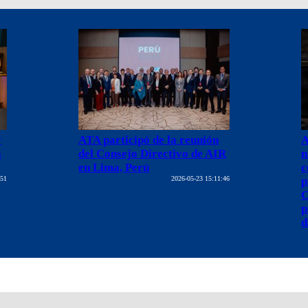
y
ATA participó de la reunión
A
a
del Consejo Directivo de AIR
n
en Lima, Perú
c
:51
2026-05-23 15:11:46
p
C
p
d