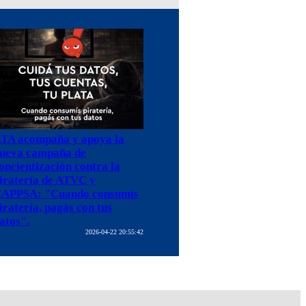
TA acompaña y apoya la
ueva campaña de
oncientización contra la
iratería de ATVC y
APPSA: "Cuando consumís
iratería, pagás con tus
atos".
2026-04-22 20:55:42